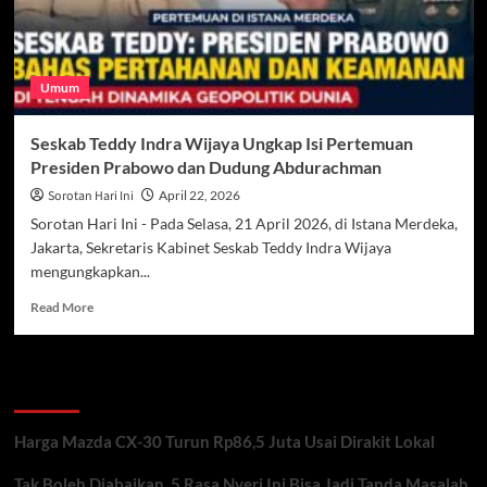
Umum
Seskab Teddy Indra Wijaya Ungkap Isi Pertemuan
Presiden Prabowo dan Dudung Abdurachman
Sorotan Hari Ini
April 22, 2026
Sorotan Hari Ini - Pada Selasa, 21 April 2026, di Istana Merdeka,
Jakarta, Sekretaris Kabinet Seskab Teddy Indra Wijaya
mengungkapkan...
Read
Read More
more
about
Seskab
Recent Posts
Teddy
Indra
Wijaya
Harga Mazda CX-30 Turun Rp86,5 Juta Usai Dirakit Lokal
Ungkap
Isi
Tak Boleh Diabaikan, 5 Rasa Nyeri Ini Bisa Jadi Tanda Masalah