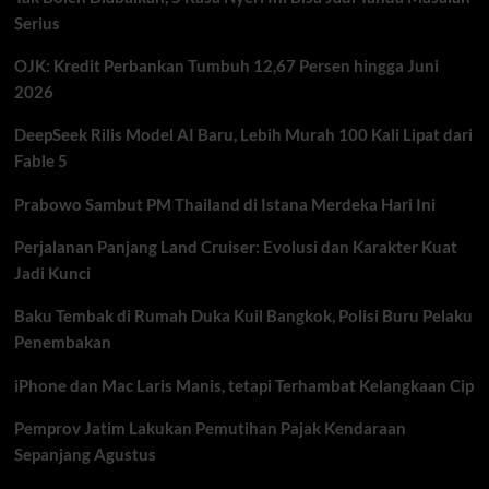
Pertemuan
Serius
Presiden
Prabowo
OJK: Kredit Perbankan Tumbuh 12,67 Persen hingga Juni
dan
Dudung
2026
Abdurachman
DeepSeek Rilis Model AI Baru, Lebih Murah 100 Kali Lipat dari
Fable 5
Prabowo Sambut PM Thailand di Istana Merdeka Hari Ini
Perjalanan Panjang Land Cruiser: Evolusi dan Karakter Kuat
Jadi Kunci
Baku Tembak di Rumah Duka Kuil Bangkok, Polisi Buru Pelaku
Penembakan
iPhone dan Mac Laris Manis, tetapi Terhambat Kelangkaan Cip
Pemprov Jatim Lakukan Pemutihan Pajak Kendaraan
Sepanjang Agustus