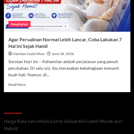
Kesehatan
Agar Persalinan Normal Lebih Lancar, Coba Lakukan 7
Hal Ini Sejak Hamil
Hamdan Usaid Vihan
June 18, 2026
Sorotan Hari Ini – Kehamilan adalah perjalanan yang penuh
perubahan. Di satu sisi, ibu merasakan kebahagiaan menanti
buah hati. Namun, di...
Read
Read More
more
about
Agar
Recent Posts
Persalinan
Normal
Lebih
Harga Rata-rata Mobil Listrik Global Kini Lebih Murah dari
Lancar,
Hybrid
Coba