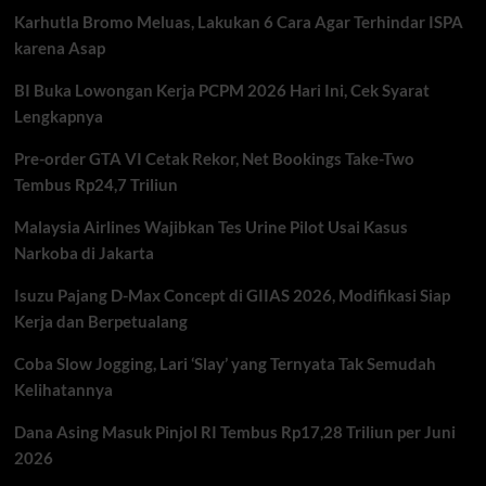
Lakukan
Karhutla Bromo Meluas, Lakukan 6 Cara Agar Terhindar ISPA
7
Hal
karena Asap
Ini
Sejak
BI Buka Lowongan Kerja PCPM 2026 Hari Ini, Cek Syarat
Hamil
Lengkapnya
Pre-order GTA VI Cetak Rekor, Net Bookings Take-Two
Tembus Rp24,7 Triliun
Malaysia Airlines Wajibkan Tes Urine Pilot Usai Kasus
Narkoba di Jakarta
Isuzu Pajang D-Max Concept di GIIAS 2026, Modifikasi Siap
Kerja dan Berpetualang
Coba Slow Jogging, Lari ‘Slay’ yang Ternyata Tak Semudah
Kelihatannya
Dana Asing Masuk Pinjol RI Tembus Rp17,28 Triliun per Juni
2026