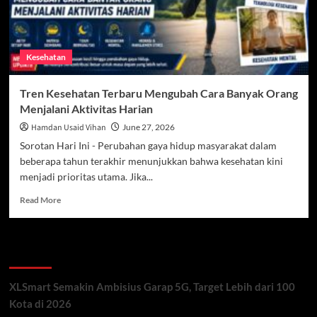
Kesehatan
Tren Kesehatan Terbaru Mengubah Cara Banyak Orang
Menjalani Aktivitas Harian
Hamdan Usaid Vihan
June 27, 2026
Sorotan Hari Ini - Perubahan gaya hidup masyarakat dalam
beberapa tahun terakhir menunjukkan bahwa kesehatan kini
menjadi prioritas utama. Jika...
Read
Read More
more
about
Tren
Recent Posts
Kesehatan
Terbaru
Mengubah
XLSmart Semakin Ambisius Garap 5G, Target Lebih dari 100
Cara
Kota di 2026
Banyak