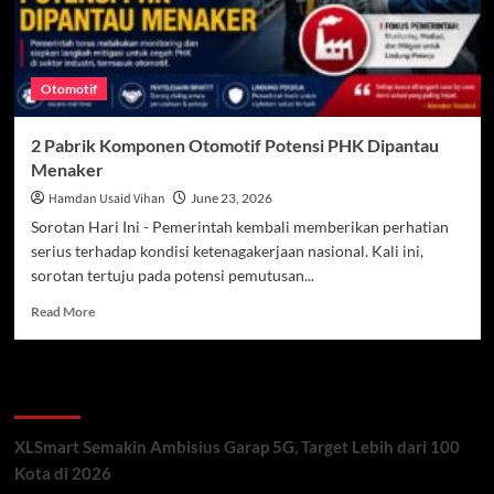
Otomotif
2 Pabrik Komponen Otomotif Potensi PHK Dipantau
Menaker
Hamdan Usaid Vihan
June 23, 2026
Sorotan Hari Ini - Pemerintah kembali memberikan perhatian
serius terhadap kondisi ketenagakerjaan nasional. Kali ini,
sorotan tertuju pada potensi pemutusan...
Read
Read More
more
about
2
Recent Posts
Pabrik
Komponen
Otomotif
XLSmart Semakin Ambisius Garap 5G, Target Lebih dari 100
Potensi
Kota di 2026
PHK