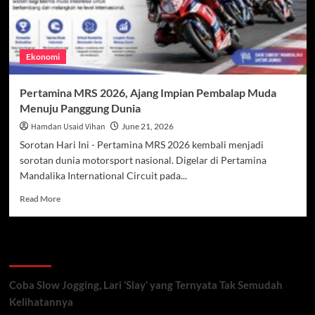
Ekonomi
Pertamina MRS 2026, Ajang Impian Pembalap Muda
Menuju Panggung Dunia
Hamdan Usaid Vihan
June 21, 2026
Sorotan Hari Ini - Pertamina MRS 2026 kembali menjadi
sorotan dunia motorsport nasional. Digelar di Pertamina
Mandalika International Circuit pada...
Read
Read More
more
about
Pertamina
Recent Posts
MRS
2026,
Ajang
Coba Slow Jogging, Lari ‘Slay’ yang Ternyata Tak Semudah
Impian
Kelihatannya
Pembalap