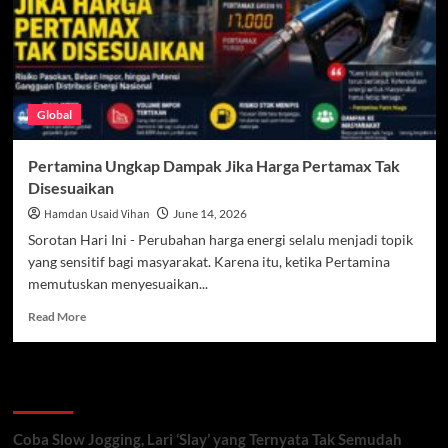
Beralih
ke
Pertalite
di
Tengah
Selisih
Global
Harga
BBM
Pertamina Ungkap Dampak Jika Harga Pertamax Tak
Disesuaikan
Hamdan Usaid Vihan
June 14, 2026
Sorotan Hari Ini - Perubahan harga energi selalu menjadi topik
yang sensitif bagi masyarakat. Karena itu, ketika Pertamina
memutuskan menyesuaikan...
Read
Read More
more
about
Pertamina
Recent Posts
Ungkap
Dampak
Jika
Coba Slow Jogging, Lari ‘Slay’ yang Ternyata Tak Semudah
Harga