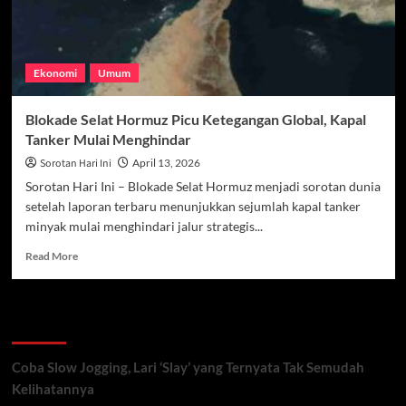
Ekonomi
Umum
Blokade Selat Hormuz Picu Ketegangan Global, Kapal
Tanker Mulai Menghindar
Sorotan Hari Ini
April 13, 2026
Sorotan Hari Ini – Blokade Selat Hormuz menjadi sorotan dunia
setelah laporan terbaru menunjukkan sejumlah kapal tanker
minyak mulai menghindari jalur strategis...
Read
Read More
more
about
Blokade
Recent Posts
Selat
Hormuz
Picu
Coba Slow Jogging, Lari ‘Slay’ yang Ternyata Tak Semudah
Ketegangan
Kelihatannya
Global,