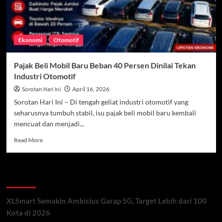
Ekonomi
Otomotif
Pajak Beli Mobil Baru Beban 40 Persen Dinilai Tekan
Industri Otomotif
Sorotan Hari Ini
April 16, 2026
Sorotan Hari Ini – Di tengah geliat industri otomotif yang
seharusnya tumbuh stabil, isu pajak beli mobil baru kembali
mencuat dan menjadi...
Read
Read More
more
about
Pajak
Recent Posts
Beli
Mobil
Baru
XLSmart Semakin Ambisius Garap 5G, Target Lebih dari 100
Beban
Kota di 2026
40