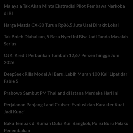
Persen
Malaysia Tak Akan Minta Ekstradisi Pilot Pembawa Narkoba
Dinilai
Tekan
di RI
Industri
Otomotif
Harga Mazda CX-30 Turun Rp86,5 Juta Usai Dirakit Lokal
Tak Boleh Diabaikan, 5 Rasa Nyeri Ini Bisa Jadi Tanda Masalah
Serius
OJK: Kredit Perbankan Tumbuh 12,67 Persen hingga Juni
2026
DeepSeek Rilis Model AI Baru, Lebih Murah 100 Kali Lipat dari
Fable 5
Prabowo Sambut PM Thailand di Istana Merdeka Hari Ini
Perjalanan Panjang Land Cruiser: Evolusi dan Karakter Kuat
Jadi Kunci
Baku Tembak di Rumah Duka Kuil Bangkok, Polisi Buru Pelaku
Penembakan