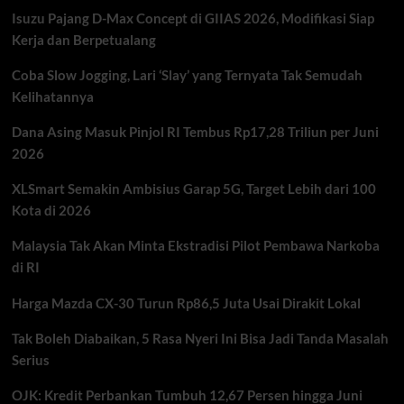
Dolar
Isuzu Pajang D-Max Concept di GIIAS 2026, Modifikasi Siap
AS?
Ini
Kerja dan Berpetualang
Faktor
Penentunya
Coba Slow Jogging, Lari ‘Slay’ yang Ternyata Tak Semudah
Kelihatannya
Dana Asing Masuk Pinjol RI Tembus Rp17,28 Triliun per Juni
2026
XLSmart Semakin Ambisius Garap 5G, Target Lebih dari 100
Kota di 2026
Malaysia Tak Akan Minta Ekstradisi Pilot Pembawa Narkoba
di RI
Harga Mazda CX-30 Turun Rp86,5 Juta Usai Dirakit Lokal
Tak Boleh Diabaikan, 5 Rasa Nyeri Ini Bisa Jadi Tanda Masalah
Serius
OJK: Kredit Perbankan Tumbuh 12,67 Persen hingga Juni