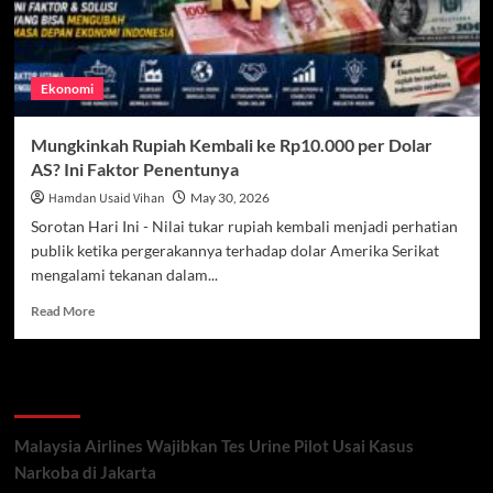
Ekonomi
Mungkinkah Rupiah Kembali ke Rp10.000 per Dolar
AS? Ini Faktor Penentunya
Hamdan Usaid Vihan
May 30, 2026
Sorotan Hari Ini - Nilai tukar rupiah kembali menjadi perhatian
publik ketika pergerakannya terhadap dolar Amerika Serikat
mengalami tekanan dalam...
Read
Read More
more
about
Mungkinkah
Recent Posts
Rupiah
Kembali
ke
Malaysia Airlines Wajibkan Tes Urine Pilot Usai Kasus
Rp10.000
Narkoba di Jakarta
per