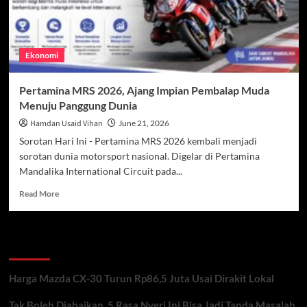
Ekonomi
Pertamina MRS 2026, Ajang Impian Pembalap Muda
Menuju Panggung Dunia
Hamdan Usaid Vihan
June 21, 2026
Sorotan Hari Ini - Pertamina MRS 2026 kembali menjadi
sorotan dunia motorsport nasional. Digelar di Pertamina
Mandalika International Circuit pada...
Read
Read More
more
about
Pertamina
Recent Posts
MRS
2026,
Ajang
Harga Mazda CX-30 Turun Rp86,5 Juta Usai Dirakit Lokal
Impian
Pembalap
Tak Boleh Diabaikan, 5 Rasa Nyeri Ini Bisa Jadi Tanda Masalah