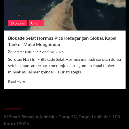
Ekonomi
Umum
Blokade Selat Hormuz Picu Ketegangan Global, Kapal
Tanker Mulai Menghindar
Sorotan Hari Ini
April 13, 2026
Sorotan Hari Ini – Blokade Selat Hormuz menjadi sorotan dunia
setelah laporan terbaru menunjukkan sejumlah kapal tanker
minyak mulai menghindari jalur strategis...
Read
Read More
more
about
Blokade
Recent Posts
Selat
Hormuz
Picu
XLSmart Semakin Ambisius Garap 5G, Target Lebih dari 100
Ketegangan
Kota di 2026
Global,