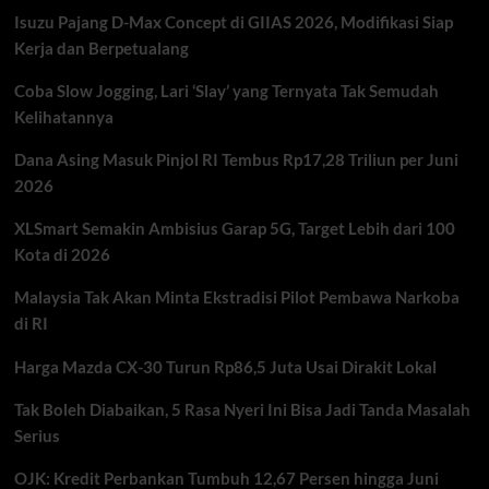
Mesin
Isuzu Pajang D-Max Concept di GIIAS 2026, Modifikasi Siap
Upgrade
tapi
Kerja dan Berpetualang
Tetap
Irit
Coba Slow Jogging, Lari ‘Slay’ yang Ternyata Tak Semudah
Kelihatannya
Dana Asing Masuk Pinjol RI Tembus Rp17,28 Triliun per Juni
2026
XLSmart Semakin Ambisius Garap 5G, Target Lebih dari 100
Kota di 2026
Malaysia Tak Akan Minta Ekstradisi Pilot Pembawa Narkoba
di RI
Harga Mazda CX-30 Turun Rp86,5 Juta Usai Dirakit Lokal
Tak Boleh Diabaikan, 5 Rasa Nyeri Ini Bisa Jadi Tanda Masalah
Serius
OJK: Kredit Perbankan Tumbuh 12,67 Persen hingga Juni