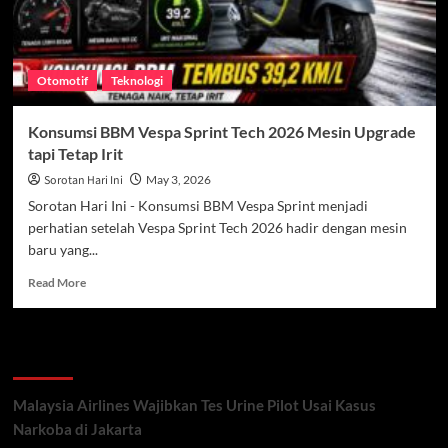
Otomotif
Teknologi
Konsumsi BBM Vespa Sprint Tech 2026 Mesin Upgrade
tapi Tetap Irit
Sorotan Hari Ini
May 3, 2026
Sorotan Hari Ini - Konsumsi BBM Vespa Sprint menjadi
perhatian setelah Vespa Sprint Tech 2026 hadir dengan mesin
baru yang...
Read
Read More
more
about
Konsumsi
Recent Posts
BBM
Vespa
Sprint
Malaysia Airlines Wajibkan Tes Urine Pilot Usai Kasus
Tech
Narkoba di Jakarta
2026