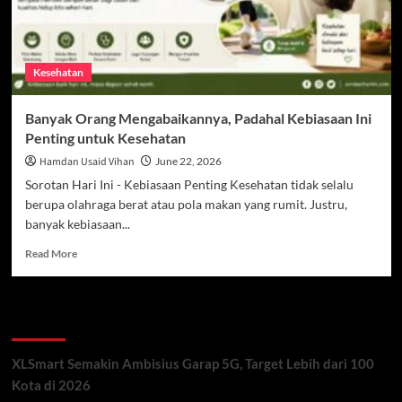
Kesehatan
Banyak Orang Mengabaikannya, Padahal Kebiasaan Ini
Penting untuk Kesehatan
Hamdan Usaid Vihan
June 22, 2026
Sorotan Hari Ini - Kebiasaan Penting Kesehatan tidak selalu
berupa olahraga berat atau pola makan yang rumit. Justru,
banyak kebiasaan...
Read
Read More
more
about
Banyak
Recent Posts
Orang
Mengabaikannya,
Padahal
XLSmart Semakin Ambisius Garap 5G, Target Lebih dari 100
Kebiasaan
Kota di 2026
Ini