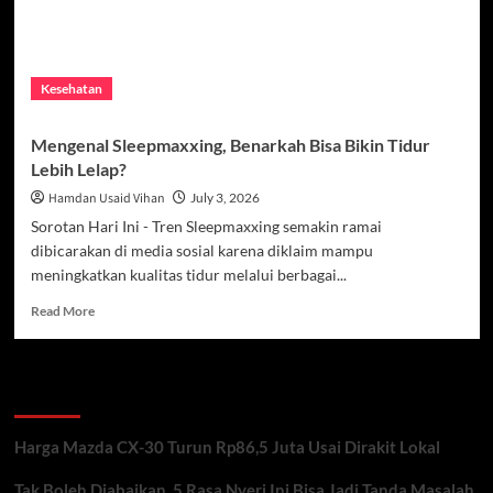
Kesehatan
Mengenal Sleepmaxxing, Benarkah Bisa Bikin Tidur
Lebih Lelap?
Hamdan Usaid Vihan
July 3, 2026
Sorotan Hari Ini - Tren Sleepmaxxing semakin ramai
dibicarakan di media sosial karena diklaim mampu
meningkatkan kualitas tidur melalui berbagai...
Read
Read More
more
about
Mengenal
Recent Posts
Sleepmaxxing,
Benarkah
Bisa
Harga Mazda CX-30 Turun Rp86,5 Juta Usai Dirakit Lokal
Bikin
Tidur
Tak Boleh Diabaikan, 5 Rasa Nyeri Ini Bisa Jadi Tanda Masalah