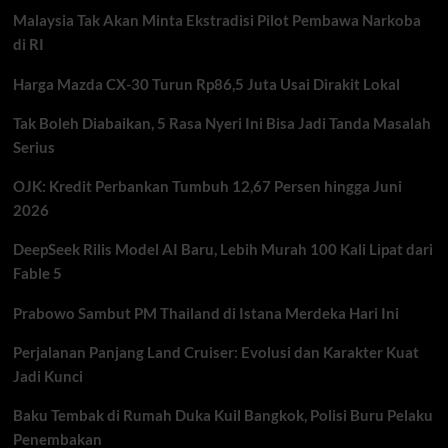
1.000
Malaysia Tak Akan Minta Ekstradisi Pilot Pembawa Narkoba
Peluang
Kerja
di RI
Lewat
Program
Harga Mazda CX-30 Turun Rp86,5 Juta Usai Dirakit Lokal
Future
Ready
Tak Boleh Diabaikan, 5 Rasa Nyeri Ini Bisa Jadi Tanda Masalah
Serius
OJK: Kredit Perbankan Tumbuh 12,67 Persen hingga Juni
2026
DeepSeek Rilis Model AI Baru, Lebih Murah 100 Kali Lipat dari
Fable 5
Prabowo Sambut PM Thailand di Istana Merdeka Hari Ini
Perjalanan Panjang Land Cruiser: Evolusi dan Karakter Kuat
Jadi Kunci
Baku Tembak di Rumah Duka Kuil Bangkok, Polisi Buru Pelaku
Penembakan