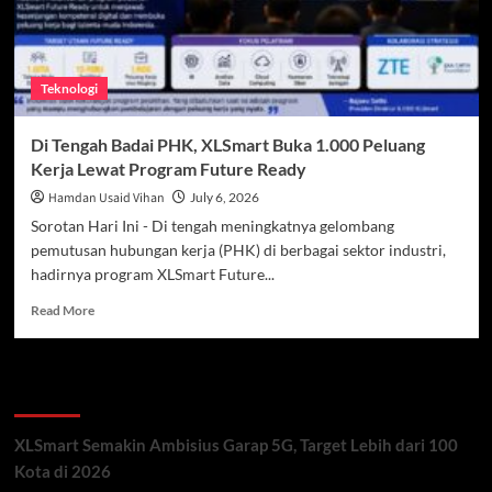
Teknologi
Di Tengah Badai PHK, XLSmart Buka 1.000 Peluang
Kerja Lewat Program Future Ready
Hamdan Usaid Vihan
July 6, 2026
Sorotan Hari Ini - Di tengah meningkatnya gelombang
pemutusan hubungan kerja (PHK) di berbagai sektor industri,
hadirnya program XLSmart Future...
Read
Read More
more
about
Di
Recent Posts
Tengah
Badai
PHK,
XLSmart Semakin Ambisius Garap 5G, Target Lebih dari 100
XLSmart
Kota di 2026
Buka