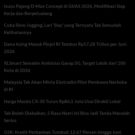
Semua
Isuzu Pajang D-Max Concept di GIIAS 2026, Modifikasi Siap
Kritik
dan
Kerja dan Berpetualang
Masukan
demi
Coba Slow Jogging, Lari ‘Slay’ yang Ternyata Tak Semudah
Perbaikan
Kelihatannya
Polri
Dana Asing Masuk Pinjol RI Tembus Rp17,28 Triliun per Juni
2026
XLSmart Semakin Ambisius Garap 5G, Target Lebih dari 100
Kota di 2026
Malaysia Tak Akan Minta Ekstradisi Pilot Pembawa Narkoba
di RI
Harga Mazda CX-30 Turun Rp86,5 Juta Usai Dirakit Lokal
Tak Boleh Diabaikan, 5 Rasa Nyeri Ini Bisa Jadi Tanda Masalah
Serius
OJK: Kredit Perbankan Tumbuh 12,67 Persen hingga Juni