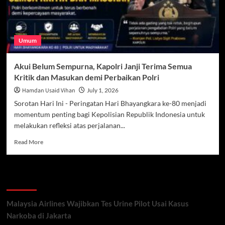
Umum
Akui Belum Sempurna, Kapolri Janji Terima Semua
Kritik dan Masukan demi Perbaikan Polri
Hamdan Usaid Vihan
July 1, 2026
Sorotan Hari Ini - Peringatan Hari Bhayangkara ke-80 menjadi
momentum penting bagi Kepolisian Republik Indonesia untuk
melakukan refleksi atas perjalanan...
Read
Read More
more
about
Akui
Recent Posts
Belum
Sempurna,
Kapolri
Malaysia Airlines Wajibkan Tes Urine Pilot Usai Kasus
Janji
Narkoba di Jakarta
Terima