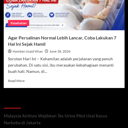
Kesehatan
Agar Persalinan Normal Lebih Lancar, Coba Lakukan 7
Hal Ini Sejak Hamil
Hamdan Usaid Vihan
June 18, 2026
Sorotan Hari Ini – Kehamilan adalah perjalanan yang penuh
perubahan. Di satu sisi, ibu merasakan kebahagiaan menanti
buah hati. Namun, di...
Read
Read More
more
about
Agar
Recent Posts
Persalinan
Normal
Lebih
Malaysia Airlines Wajibkan Tes Urine Pilot Usai Kasus
Lancar,
Narkoba di Jakarta
Coba