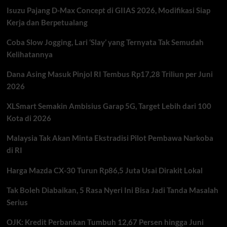
Lakukan
Isuzu Pajang D-Max Concept di GIIAS 2026, Modifikasi Siap
7
Hal
Kerja dan Berpetualang
Ini
Sejak
Coba Slow Jogging, Lari ‘Slay’ yang Ternyata Tak Semudah
Hamil
Kelihatannya
Dana Asing Masuk Pinjol RI Tembus Rp17,28 Triliun per Juni
2026
XLSmart Semakin Ambisius Garap 5G, Target Lebih dari 100
Kota di 2026
Malaysia Tak Akan Minta Ekstradisi Pilot Pembawa Narkoba
di RI
Harga Mazda CX-30 Turun Rp86,5 Juta Usai Dirakit Lokal
Tak Boleh Diabaikan, 5 Rasa Nyeri Ini Bisa Jadi Tanda Masalah
Serius
OJK: Kredit Perbankan Tumbuh 12,67 Persen hingga Juni