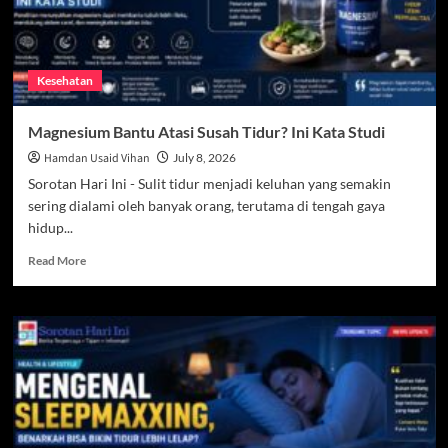
Kesehatan
Magnesium Bantu Atasi Susah Tidur? Ini Kata Studi
Hamdan Usaid Vihan
July 8, 2026
Sorotan Hari Ini - Sulit tidur menjadi keluhan yang semakin
sering dialami oleh banyak orang, terutama di tengah gaya
hidup...
Read
Read More
more
about
Magnesium
Bantu
Atasi
Susah
Tidur?
Ini
Kata
Studi