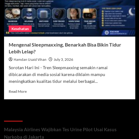
Kesehatan
Mengenal Sleepmaxxing, Benarkah Bisa Bikin Tidur
Lebih Lelap?
Hamdan Usaid Vihan
July 3, 2026
Sorotan Hari Ini - Tren Sleepmaxxing semakin ramai
dibicarakan di media sosial karena diklaim mampu
meningkatkan kualitas tidur melalui berbagai...
Read
Read More
more
about
Mengenal
Recent Posts
Sleepmaxxing,
Benarkah
Bisa
Malaysia Airlines Wajibkan Tes Urine Pilot Usai Kasus
Bikin
Narkoba di Jakarta
Tidur