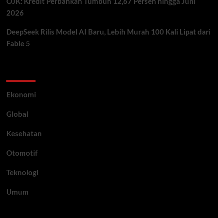
OJK: Kredit Perbankan Tumbuh 12,67 Persen hingga Juni
2026
DeepSeek Rilis Model AI Baru, Lebih Murah 100 Kali Lipat dari
Fable 5
Category
Ekonomi
Global
Kesehatan
Otomotif
Teknologi
Umum