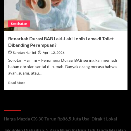
Kesehatan
Benarkah Durasi BAB Laki-Laki Lebih Lama di Toilet
Dibanding Perempuan?
Sorotan Hari Ini
April 12, 2026
Sorotan Hari Ini – Fenomena Durasi BAB sering kali menjadi
bahan obrolan santai di rumah. Banyak orang merasa bahwa
ayah, suami, atau...
Read
Read More
more
about
Benarkah
Recent Posts
Durasi
BAB
Laki-
Harga Mazda CX-30 Turun Rp86,5 Juta Usai Dirakit Lokal
Laki
Lebih
Tak Boleh Diabaikan, 5 Rasa Nyeri Ini Bisa Jadi Tanda Masalah