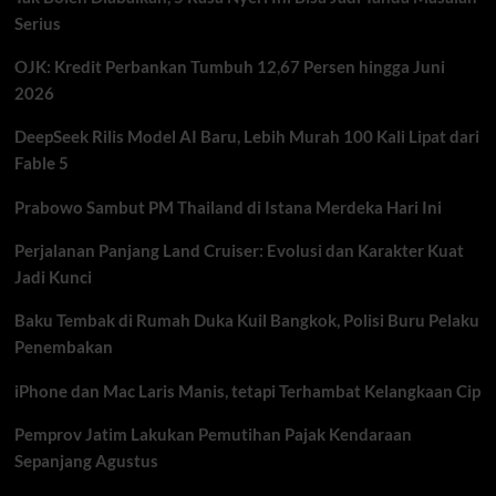
Lama
Serius
di
Toilet
OJK: Kredit Perbankan Tumbuh 12,67 Persen hingga Juni
Dibanding
Perempuan?
2026
DeepSeek Rilis Model AI Baru, Lebih Murah 100 Kali Lipat dari
Fable 5
Prabowo Sambut PM Thailand di Istana Merdeka Hari Ini
Perjalanan Panjang Land Cruiser: Evolusi dan Karakter Kuat
Jadi Kunci
Baku Tembak di Rumah Duka Kuil Bangkok, Polisi Buru Pelaku
Penembakan
iPhone dan Mac Laris Manis, tetapi Terhambat Kelangkaan Cip
Pemprov Jatim Lakukan Pemutihan Pajak Kendaraan
Sepanjang Agustus