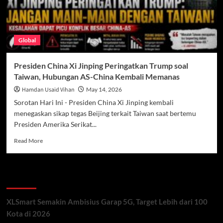
Global
Presiden China Xi Jinping Peringatkan Trump soal
Taiwan, Hubungan AS-China Kembali Memanas
Hamdan Usaid Vihan
May 14, 2026
Sorotan Hari Ini - Presiden China Xi Jinping kembali
menegaskan sikap tegas Beijing terkait Taiwan saat bertemu
Presiden Amerika Serikat...
Read
Read More
more
about
Presiden
Recent Posts
China
Xi
Jinping
XLSmart Semakin Ambisius Garap 5G, Target Lebih dari 100
Peringatkan
Kota di 2026
Trump