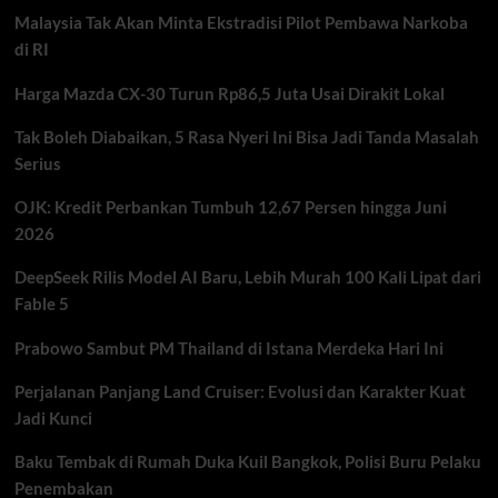
soal
Malaysia Tak Akan Minta Ekstradisi Pilot Pembawa Narkoba
Taiwan,
Hubungan
di RI
AS-
China
Harga Mazda CX-30 Turun Rp86,5 Juta Usai Dirakit Lokal
Kembali
Memanas
Tak Boleh Diabaikan, 5 Rasa Nyeri Ini Bisa Jadi Tanda Masalah
Serius
OJK: Kredit Perbankan Tumbuh 12,67 Persen hingga Juni
2026
DeepSeek Rilis Model AI Baru, Lebih Murah 100 Kali Lipat dari
Fable 5
Prabowo Sambut PM Thailand di Istana Merdeka Hari Ini
Perjalanan Panjang Land Cruiser: Evolusi dan Karakter Kuat
Jadi Kunci
Baku Tembak di Rumah Duka Kuil Bangkok, Polisi Buru Pelaku
Penembakan