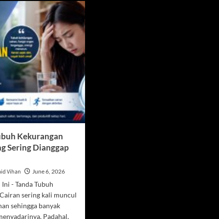
ubuh Kekurangan
ng Sering Dianggap
id Vihan
June 6, 2026
 Ini - Tanda Tubuh
Cairan sering kali muncul
han sehingga banyak
menyadarinya. Padahal,