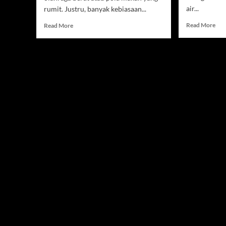
air...
rumit. Justru, banyak kebiasaan...
Rea
Read
Read More
Read More
mor
more
abo
about
7
Banyak
Tan
Orang
Tub
Mengabaikannya,
Kek
Padahal
Cai
Kebiasaan
yan
Ini
Ser
Penting
Dia
untuk
Sep
Kesehatan