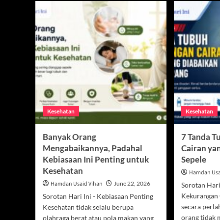
Kesehatan
Kesehatan
Banyak Orang
7 Tanda T
Mengabaikannya, Padahal
Cairan ya
Kebiasaan Ini Penting untuk
Sepele
Kesehatan
Hamdan Usa
Hamdan Usaid Vihan
June 22, 2026
Sorotan Hari
Kekurangan 
Sorotan Hari Ini - Kebiasaan Penting
secara perla
Kesehatan tidak selalu berupa
orang tidak 
olahraga berat atau pola makan yang