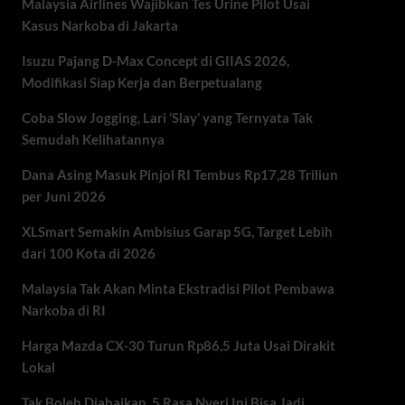
Malaysia Airlines Wajibkan Tes Urine Pilot Usai
Kasus Narkoba di Jakarta
Isuzu Pajang D-Max Concept di GIIAS 2026,
Modifikasi Siap Kerja dan Berpetualang
Coba Slow Jogging, Lari ‘Slay’ yang Ternyata Tak
Semudah Kelihatannya
Dana Asing Masuk Pinjol RI Tembus Rp17,28 Triliun
per Juni 2026
XLSmart Semakin Ambisius Garap 5G, Target Lebih
dari 100 Kota di 2026
Malaysia Tak Akan Minta Ekstradisi Pilot Pembawa
Narkoba di RI
Harga Mazda CX-30 Turun Rp86,5 Juta Usai Dirakit
Lokal
Tak Boleh Diabaikan, 5 Rasa Nyeri Ini Bisa Jadi