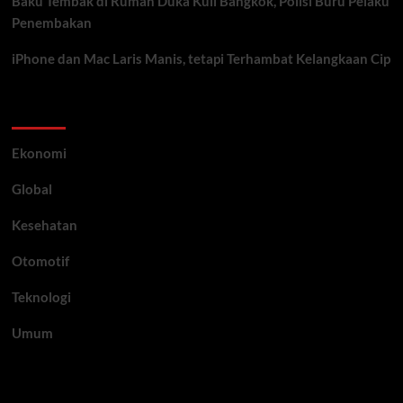
Baku Tembak di Rumah Duka Kuil Bangkok, Polisi Buru Pelaku
Penembakan
iPhone dan Mac Laris Manis, tetapi Terhambat Kelangkaan Cip
Category
Ekonomi
Global
Kesehatan
Otomotif
Teknologi
Umum
Archive