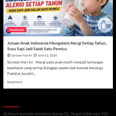
Tingkatkan
Risiko
Penyakit
Jantung
Kesehatan
Jutaan Anak Indonesia Mengalami Alergi Setiap Tahun,
Susu Sapi Jadi Salah Satu Pemicu
Sorotan Hari Ini
June 12, 2026
Sorotan Hari Ini - Alergi pada anak masih menjadi tantangan
kesehatan yang sering dianggap sepele oleh banyak keluarga.
Padahal, kondisi...
Read
Read More
more
about
Jutaan
Recent Posts
Anak
Indonesia
Mengalami
XLSmart Semakin Ambisius Garap 5G, Target Lebih dari 100
Alergi