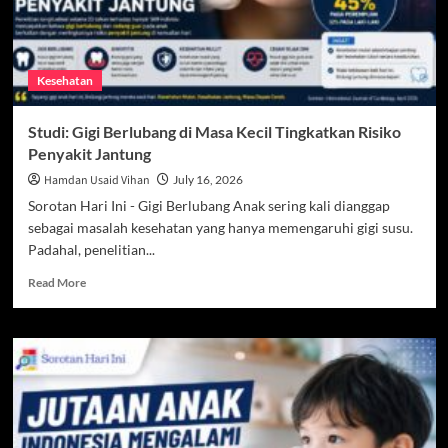
Kesehatan
Studi: Gigi Berlubang di Masa Kecil Tingkatkan Risiko
Penyakit Jantung
Hamdan Usaid Vihan
July 16, 2026
Sorotan Hari Ini - Gigi Berlubang Anak sering kali dianggap
sebagai masalah kesehatan yang hanya memengaruhi gigi susu.
Padahal, penelitian...
Read
Read More
more
about
Studi:
Gigi
Berlubang
di
Masa
Kecil