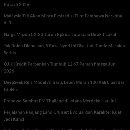
Kota di 2026
Setiap
Tahun,
Malaysia Tak Akan Minta Ekstradisi Pilot Pembawa Narkoba
Susu
Sapi
di RI
Jadi
Salah
Harga Mazda CX-30 Turun Rp86,5 Juta Usai Dirakit Lokal
Satu
Pemicu
Tak Boleh Diabaikan, 5 Rasa Nyeri Ini Bisa Jadi Tanda Masalah
Serius
OJK: Kredit Perbankan Tumbuh 12,67 Persen hingga Juni
2026
DeepSeek Rilis Model AI Baru, Lebih Murah 100 Kali Lipat dari
Fable 5
Prabowo Sambut PM Thailand di Istana Merdeka Hari Ini
Perjalanan Panjang Land Cruiser: Evolusi dan Karakter Kuat
Jadi Kunci