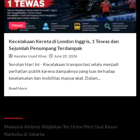
Umum
Kecelakaan Kereta di London Inggris, 1 Tewas dan
Sejumlah Penumpang Terdampak
Hamdan Usaid Vihan
June 20, 2026
Sorotan Hari Ini - Kecelakaan transportasi selalu menjadi
perhatian publik karena dampaknya yang luas terhadap
keselamatan dan mobilitas masyarakat. Dalam...
Read
Read More
more
about
Kecelakaan
Recent Posts
Kereta
di
London
Malaysia Airlines Wajibkan Tes Urine Pilot Usai Kasus
Inggris,
Narkoba di Jakarta
1