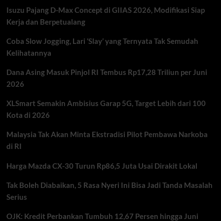
Tewas
Isuzu Pajang D-Max Concept di GIIAS 2026, Modifikasi Siap
dan
Sejumlah
Kerja dan Berpetualang
Penumpang
Terdampak
Coba Slow Jogging, Lari ‘Slay’ yang Ternyata Tak Semudah
Kelihatannya
Dana Asing Masuk Pinjol RI Tembus Rp17,28 Triliun per Juni
2026
XLSmart Semakin Ambisius Garap 5G, Target Lebih dari 100
Kota di 2026
Malaysia Tak Akan Minta Ekstradisi Pilot Pembawa Narkoba
di RI
Harga Mazda CX-30 Turun Rp86,5 Juta Usai Dirakit Lokal
Tak Boleh Diabaikan, 5 Rasa Nyeri Ini Bisa Jadi Tanda Masalah
Serius
OJK: Kredit Perbankan Tumbuh 12,67 Persen hingga Juni