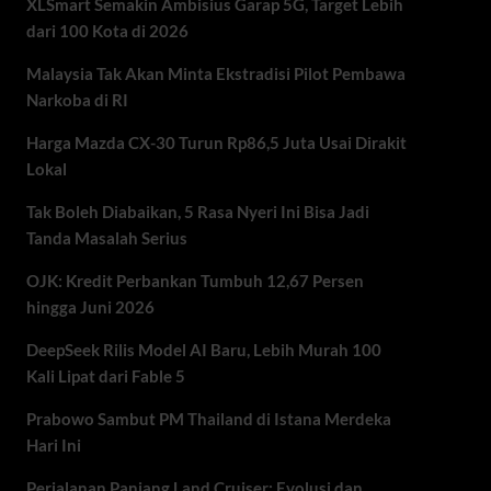
XLSmart Semakin Ambisius Garap 5G, Target Lebih
dari 100 Kota di 2026
Malaysia Tak Akan Minta Ekstradisi Pilot Pembawa
Narkoba di RI
Harga Mazda CX-30 Turun Rp86,5 Juta Usai Dirakit
Lokal
Tak Boleh Diabaikan, 5 Rasa Nyeri Ini Bisa Jadi
Tanda Masalah Serius
OJK: Kredit Perbankan Tumbuh 12,67 Persen
hingga Juni 2026
DeepSeek Rilis Model AI Baru, Lebih Murah 100
Kali Lipat dari Fable 5
Prabowo Sambut PM Thailand di Istana Merdeka
Hari Ini
Perjalanan Panjang Land Cruiser: Evolusi dan