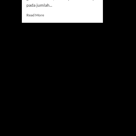
pada jumlah...
Read
Read More
more
about
China
Wajibkan
Baterai
Mobil
Listrik
Tahan
Kebakaran
dan
Ledakan