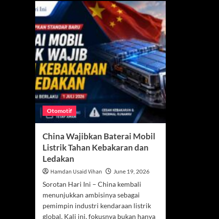
Otomotif
China Wajibkan Baterai Mobil
Listrik Tahan Kebakaran dan
Ledakan
Hamdan Usaid Vihan
June 19, 2026
Sorotan Hari Ini – China kembali
menunjukkan ambisinya sebagai
pemimpin industri kendaraan listrik
global. Kali ini, fokusnya bukan hanya