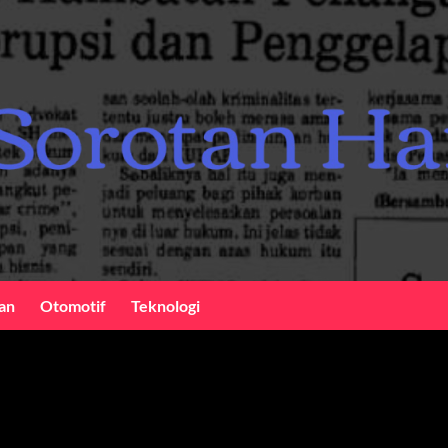
an
Otomotif
Teknologi
k China