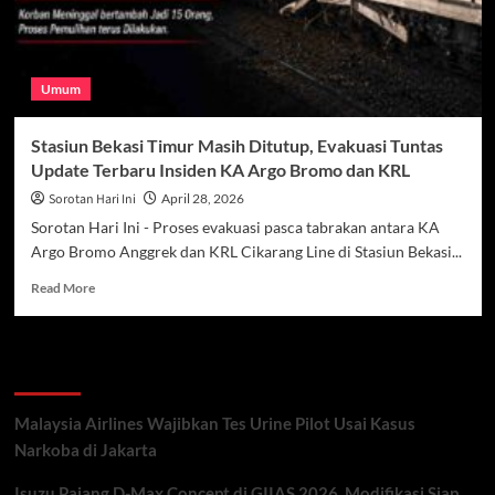
Umum
Stasiun Bekasi Timur Masih Ditutup, Evakuasi Tuntas
Update Terbaru Insiden KA Argo Bromo dan KRL
Sorotan Hari Ini
April 28, 2026
Sorotan Hari Ini - Proses evakuasi pasca tabrakan antara KA
Argo Bromo Anggrek dan KRL Cikarang Line di Stasiun Bekasi...
Read
Read More
more
about
Stasiun
Recent Posts
Bekasi
Timur
Masih
Malaysia Airlines Wajibkan Tes Urine Pilot Usai Kasus
Ditutup,
Narkoba di Jakarta
Evakuasi
Tuntas
Isuzu Pajang D-Max Concept di GIIAS 2026, Modifikasi Siap
Update