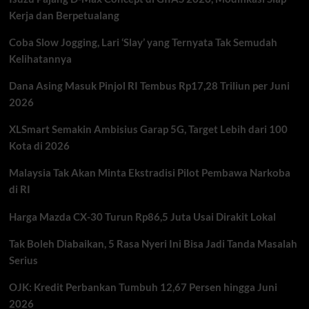
Terbaru
Kerja dan Berpetualang
Insiden
KA
Coba Slow Jogging, Lari ‘Slay’ yang Ternyata Tak Semudah
Argo
Kelihatannya
Bromo
dan
Dana Asing Masuk Pinjol RI Tembus Rp17,28 Triliun per Juni
KRL
2026
XLSmart Semakin Ambisius Garap 5G, Target Lebih dari 100
Kota di 2026
Malaysia Tak Akan Minta Ekstradisi Pilot Pembawa Narkoba
di RI
Harga Mazda CX-30 Turun Rp86,5 Juta Usai Dirakit Lokal
Tak Boleh Diabaikan, 5 Rasa Nyeri Ini Bisa Jadi Tanda Masalah
Serius
OJK: Kredit Perbankan Tumbuh 12,67 Persen hingga Juni
2026