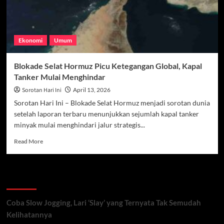
Ekonomi
Umum
Blokade Selat Hormuz Picu Ketegangan Global, Kapal
Tanker Mulai Menghindar
Sorotan Hari Ini
April 13, 2026
Sorotan Hari Ini – Blokade Selat Hormuz menjadi sorotan dunia
setelah laporan terbaru menunjukkan sejumlah kapal tanker
minyak mulai menghindari jalur strategis...
Read
Read More
more
about
Blokade
Recent Posts
Selat
Hormuz
Picu
Coba Slow Jogging, Lari ‘Slay’ yang Ternyata Tak Semudah
Ketegangan
Kelihatannya
Global,