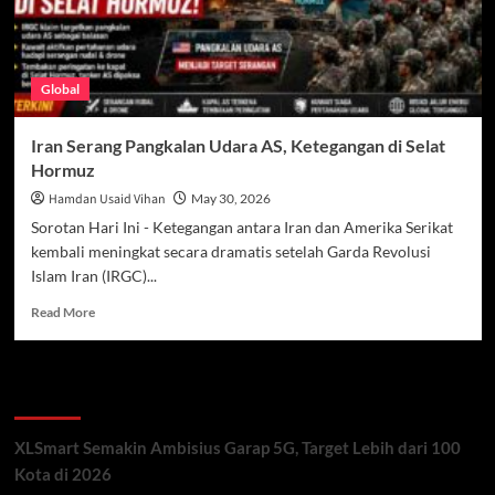
Global
Iran Serang Pangkalan Udara AS, Ketegangan di Selat
Hormuz
Hamdan Usaid Vihan
May 30, 2026
Sorotan Hari Ini - Ketegangan antara Iran dan Amerika Serikat
kembali meningkat secara dramatis setelah Garda Revolusi
Islam Iran (IRGC)...
Read
Read More
more
about
Iran
Recent Posts
Serang
Pangkalan
Udara
XLSmart Semakin Ambisius Garap 5G, Target Lebih dari 100
AS,
Kota di 2026
Ketegangan