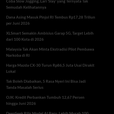
Coba Slow Jogging, Lari ‘Slay’ yang Ternyata Tak
Semudah Kelihatannya
Dana Asing Masuk Pinjol RI Tembus Rp17,28 Triliun
per Juni 2026
XLSmart Semakin Ambisius Garap 5G, Target Lebih
dari 100 Kota di 2026
Malaysia Tak Akan Minta Ekstradisi Pilot Pembawa
Narkoba di RI
Harga Mazda CX-30 Turun Rp86,5 Juta Usai Dirakit
Lokal
Tak Boleh Diabaikan, 5 Rasa Nyeri Ini Bisa Jadi
Tanda Masalah Serius
OJK: Kredit Perbankan Tumbuh 12,67 Persen
hingga Juni 2026
DeepSeek Rilis Model AI Baru, Lebih Murah 100