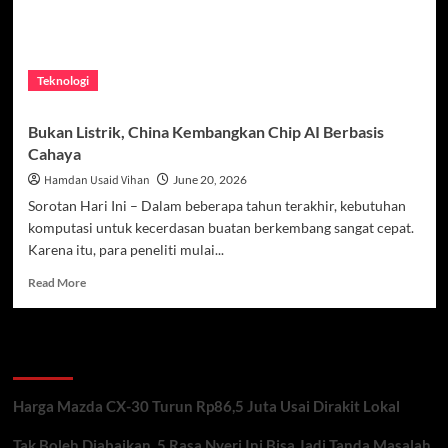
Teknologi
Bukan Listrik, China Kembangkan Chip AI Berbasis
Cahaya
Hamdan Usaid Vihan
June 20, 2026
Sorotan Hari Ini – Dalam beberapa tahun terakhir, kebutuhan
komputasi untuk kecerdasan buatan berkembang sangat cepat.
Karena itu, para peneliti mulai...
Read
Read More
more
about
Bukan
Recent Posts
Listrik,
China
Kembangkan
Harga Mazda CX-30 Turun Rp86,5 Juta Usai Dirakit Lokal
Chip
AI
Tak Boleh Diabaikan, 5 Rasa Nyeri Ini Bisa Jadi Tanda Masalah