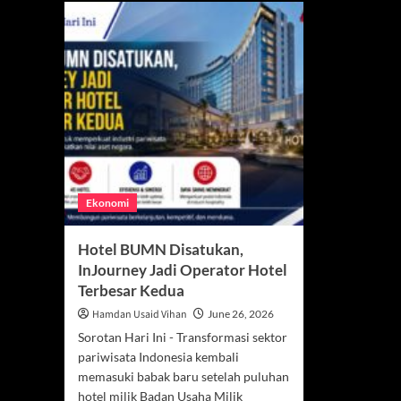
Ekonomi
Hotel BUMN Disatukan,
InJourney Jadi Operator Hotel
Terbesar Kedua
Hamdan Usaid Vihan
June 26, 2026
Sorotan Hari Ini - Transformasi sektor
pariwisata Indonesia kembali
memasuki babak baru setelah puluhan
hotel milik Badan Usaha Milik