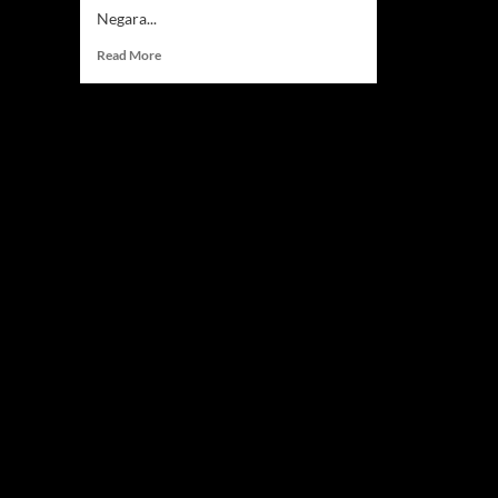
Negara...
Read
Read More
more
about
Hotel
BUMN
Disatukan,
InJourney
Jadi
Operator
Hotel
Terbesar
Kedua