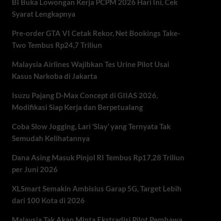
BI Buka Lowongan Kerja PCPM 2026 Hari Ini, Cek
Syarat Lengkapnya
Pre-order GTA VI Cetak Rekor, Net Bookings Take-
Two Tembus Rp24,7 Triliun
Malaysia Airlines Wajibkan Tes Urine Pilot Usai
Kasus Narkoba di Jakarta
Isuzu Pajang D-Max Concept di GIIAS 2026,
Modifikasi Siap Kerja dan Berpetualang
Coba Slow Jogging, Lari ‘Slay’ yang Ternyata Tak
Semudah Kelihatannya
Dana Asing Masuk Pinjol RI Tembus Rp17,28 Triliun
per Juni 2026
XLSmart Semakin Ambisius Garap 5G, Target Lebih
dari 100 Kota di 2026
Malaysia Tak Akan Minta Ekstradisi Pilot Pembawa