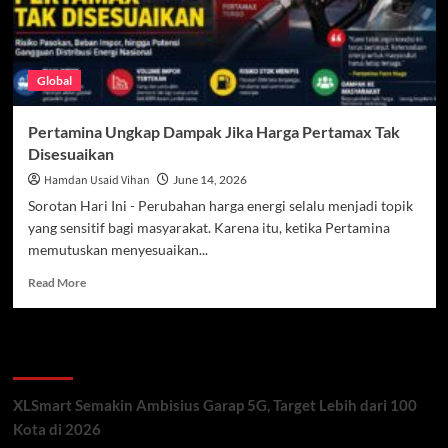
Global
Pertamina Ungkap Dampak Jika Harga Pertamax Tak
Disesuaikan
Hamdan Usaid Vihan
June 14, 2026
Sorotan Hari Ini - Perubahan harga energi selalu menjadi topik
yang sensitif bagi masyarakat. Karena itu, ketika Pertamina
memutuskan menyesuaikan...
Read
Read More
more
about
Pertamina
Recent Posts
Ungkap
Dampak
Jika
XLSmart Semakin Ambisius Garap 5G, Target Lebih dari 100
Harga
Kota di 2026
Pertamax