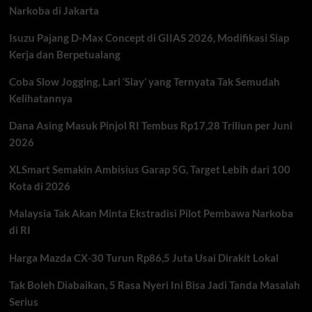
Narkoba di Jakarta
Pasar
Mulai
Isuzu Pajang D-Max Concept di GIIAS 2026, Modifikasi Siap
Khawatir
dengan
Kerja dan Berpetualang
Kualitas
Pertumbuhan
Coba Slow Jogging, Lari ‘Slay’ yang Ternyata Tak Semudah
Ekonomi
Kelihatannya
Dana Asing Masuk Pinjol RI Tembus Rp17,28 Triliun per Juni
2026
XLSmart Semakin Ambisius Garap 5G, Target Lebih dari 100
Kota di 2026
Malaysia Tak Akan Minta Ekstradisi Pilot Pembawa Narkoba
di RI
Harga Mazda CX-30 Turun Rp86,5 Juta Usai Dirakit Lokal
Tak Boleh Diabaikan, 5 Rasa Nyeri Ini Bisa Jadi Tanda Masalah
Serius