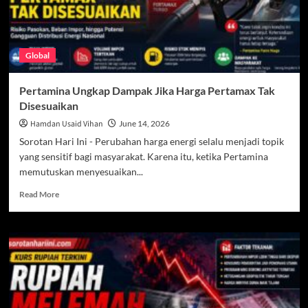
Global
Pertamina Ungkap Dampak Jika Harga Pertamax Tak
Disesuaikan
Hamdan Usaid Vihan
June 14, 2026
Sorotan Hari Ini - Perubahan harga energi selalu menjadi topik
yang sensitif bagi masyarakat. Karena itu, ketika Pertamina
memutuskan menyesuaikan...
Read
Read More
more
about
Pertamina
Ungkap
Dampak
Jika
Harga
Pertamax