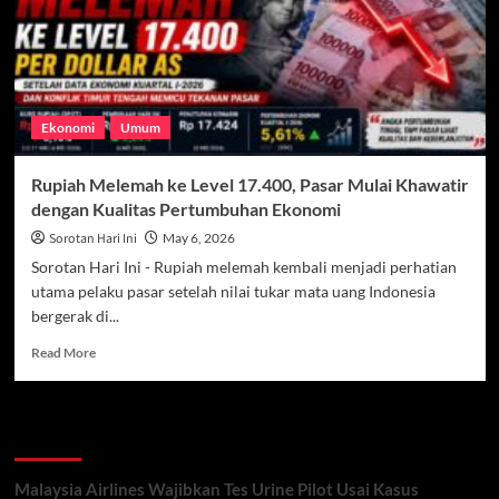
Tak
Disesuaikan
Ekonomi
Umum
Rupiah Melemah ke Level 17.400, Pasar Mulai Khawatir
dengan Kualitas Pertumbuhan Ekonomi
Sorotan Hari Ini
May 6, 2026
Sorotan Hari Ini - Rupiah melemah kembali menjadi perhatian
utama pelaku pasar setelah nilai tukar mata uang Indonesia
bergerak di...
Read
Read More
more
about
Rupiah
Recent Posts
Melemah
ke
Level
Malaysia Airlines Wajibkan Tes Urine Pilot Usai Kasus
17.400,