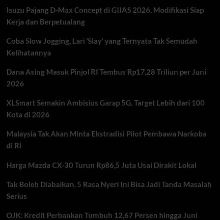
Insiden
Isuzu Pajang D-Max Concept di GIIAS 2026, Modifikasi Siap
di
Bekasi
Kerja dan Berpetualang
Timur
yang
Coba Slow Jogging, Lari ‘Slay’ yang Ternyata Tak Semudah
Libatkan
Kelihatannya
Taksi
Listrik
Dana Asing Masuk Pinjol RI Tembus Rp17,28 Triliun per Juni
Green
2026
SM
XLSmart Semakin Ambisius Garap 5G, Target Lebih dari 100
Kota di 2026
Malaysia Tak Akan Minta Ekstradisi Pilot Pembawa Narkoba
di RI
Harga Mazda CX-30 Turun Rp86,5 Juta Usai Dirakit Lokal
Tak Boleh Diabaikan, 5 Rasa Nyeri Ini Bisa Jadi Tanda Masalah
Serius
OJK: Kredit Perbankan Tumbuh 12,67 Persen hingga Juni