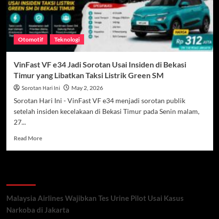
Otomotif
Teknologi
VinFast VF e34 Jadi Sorotan Usai Insiden di Bekasi
Timur yang Libatkan Taksi Listrik Green SM
Sorotan Hari Ini
May 2, 2026
Sorotan Hari Ini - VinFast VF e34 menjadi sorotan publik
setelah insiden kecelakaan di Bekasi Timur pada Senin malam,
27...
Read
Read More
more
about
VinFast
Recent Posts
VF
e34
Jadi
Malaysia Airlines Wajibkan Tes Urine Pilot Usai Kasus
Sorotan
Narkoba di Jakarta
Usai