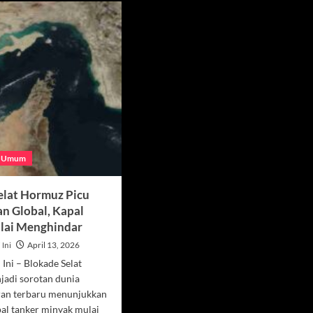
Umum
elat Hormuz Picu
n Global, Kapal
lai Menghindar
 Ini
April 13, 2026
 Ini – Blokade Selat
adi sorotan dunia
oran terbaru menunjukkan
al tanker minyak mulai