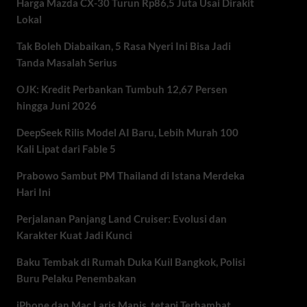
Harga Mazda CX-30 Turun Rp86,5 Juta Usai Dirakit
Lokal
Tak Boleh Diabaikan, 5 Rasa Nyeri Ini Bisa Jadi
Tanda Masalah Serius
OJK: Kredit Perbankan Tumbuh 12,67 Persen
hingga Juni 2026
DeepSeek Rilis Model AI Baru, Lebih Murah 100
Kali Lipat dari Fable 5
Prabowo Sambut PM Thailand di Istana Merdeka
Hari Ini
Perjalanan Panjang Land Cruiser: Evolusi dan
Karakter Kuat Jadi Kunci
Baku Tembak di Rumah Duka Kuil Bangkok, Polisi
Buru Pelaku Penembakan
iPhone dan Mac Laris Manis, tetapi Terhambat