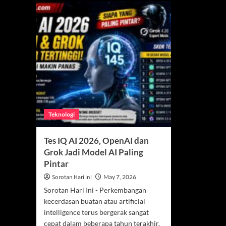
Teknologi
Tes IQ AI 2026, OpenAI dan
Grok Jadi Model AI Paling
Pintar
Sorotan Hari Ini
May 7, 2026
Sorotan Hari Ini - Perkembangan
kecerdasan buatan atau artificial
intelligence terus bergerak sangat
cepat dalam beberapa tahun terakhir.