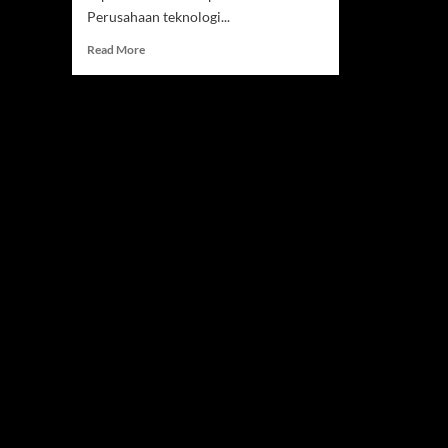
Perusahaan teknologi...
Read
Read More
more
about
Tes
IQ
AI
2026,
OpenAI
dan
Grok
Jadi
Model
AI
Paling
Pintar