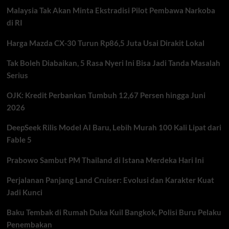
1.000
Malaysia Tak Akan Minta Ekstradisi Pilot Pembawa Narkoba
Peluang
Kerja
di RI
Lewat
Program
Harga Mazda CX-30 Turun Rp86,5 Juta Usai Dirakit Lokal
Future
Ready
Tak Boleh Diabaikan, 5 Rasa Nyeri Ini Bisa Jadi Tanda Masalah
Serius
OJK: Kredit Perbankan Tumbuh 12,67 Persen hingga Juni
2026
DeepSeek Rilis Model AI Baru, Lebih Murah 100 Kali Lipat dari
Fable 5
Prabowo Sambut PM Thailand di Istana Merdeka Hari Ini
Perjalanan Panjang Land Cruiser: Evolusi dan Karakter Kuat
Jadi Kunci
Baku Tembak di Rumah Duka Kuil Bangkok, Polisi Buru Pelaku
Penembakan