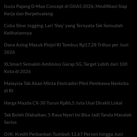
Militan
Isuzu Pajang D-Max Concept di GIIAS 2026, Modifikasi Siap
Tewaskan
12
Kerja dan Berpetualang
Polisi
di
Coba Slow Jogging, Lari ‘Slay’ yang Ternyata Tak Semudah
Bannu
Kelihatannya
Dana Asing Masuk Pinjol RI Tembus Rp17,28 Triliun per Juni
2026
XLSmart Semakin Ambisius Garap 5G, Target Lebih dari 100
Kota di 2026
Malaysia Tak Akan Minta Ekstradisi Pilot Pembawa Narkoba
di RI
Harga Mazda CX-30 Turun Rp86,5 Juta Usai Dirakit Lokal
Tak Boleh Diabaikan, 5 Rasa Nyeri Ini Bisa Jadi Tanda Masalah
Serius
OJK: Kredit Perbankan Tumbuh 12,67 Persen hingga Juni