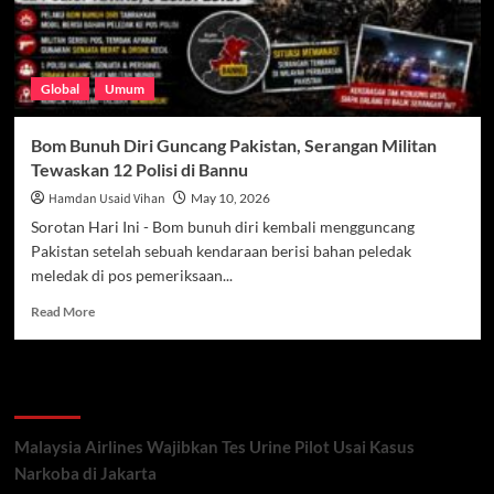
Global
Umum
Bom Bunuh Diri Guncang Pakistan, Serangan Militan
Tewaskan 12 Polisi di Bannu
Hamdan Usaid Vihan
May 10, 2026
Sorotan Hari Ini - Bom bunuh diri kembali mengguncang
Pakistan setelah sebuah kendaraan berisi bahan peledak
meledak di pos pemeriksaan...
Read
Read More
more
about
Bom
Recent Posts
Bunuh
Diri
Guncang
Malaysia Airlines Wajibkan Tes Urine Pilot Usai Kasus
Pakistan,
Narkoba di Jakarta
Serangan