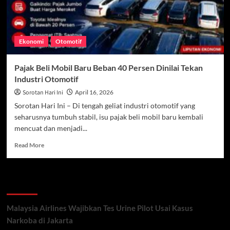
Ekonomi
Otomotif
Pajak Beli Mobil Baru Beban 40 Persen Dinilai Tekan
Industri Otomotif
Sorotan Hari Ini
April 16, 2026
Sorotan Hari Ini – Di tengah geliat industri otomotif yang
seharusnya tumbuh stabil, isu pajak beli mobil baru kembali
mencuat dan menjadi...
Read
Read More
more
about
Pajak
Recent Posts
Beli
Mobil
Baru
Malaysia Airlines Wajibkan Tes Urine Pilot Usai Kasus
Beban
Narkoba di Jakarta
40