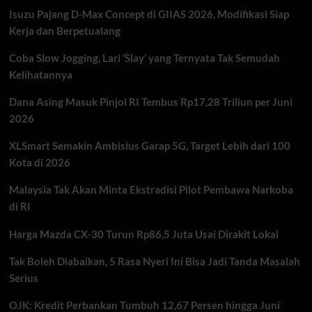
Persen
Isuzu Pajang D-Max Concept di GIIAS 2026, Modifikasi Siap
Dinilai
Tekan
Kerja dan Berpetualang
Industri
Otomotif
Coba Slow Jogging, Lari ‘Slay’ yang Ternyata Tak Semudah
Kelihatannya
Dana Asing Masuk Pinjol RI Tembus Rp17,28 Triliun per Juni
2026
XLSmart Semakin Ambisius Garap 5G, Target Lebih dari 100
Kota di 2026
Malaysia Tak Akan Minta Ekstradisi Pilot Pembawa Narkoba
di RI
Harga Mazda CX-30 Turun Rp86,5 Juta Usai Dirakit Lokal
Tak Boleh Diabaikan, 5 Rasa Nyeri Ini Bisa Jadi Tanda Masalah
Serius
OJK: Kredit Perbankan Tumbuh 12,67 Persen hingga Juni