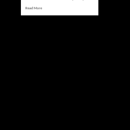
Read
Read More
more
about
Iran
Serang
Pangkalan
Udara
AS,
Ketegangan
di
Selat
Hormuz