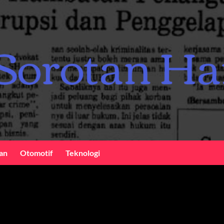
an
Otomotif
Teknologi
nal