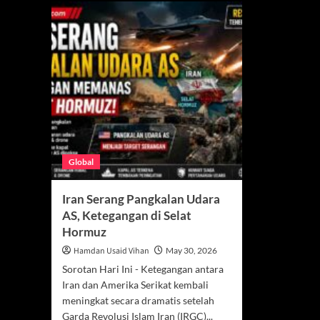
Global
Iran Serang Pangkalan Udara
AS, Ketegangan di Selat
Hormuz
Hamdan Usaid Vihan
May 30, 2026
Sorotan Hari Ini - Ketegangan antara
Iran dan Amerika Serikat kembali
meningkat secara dramatis setelah
Garda Revolusi Islam Iran (IRGC)...