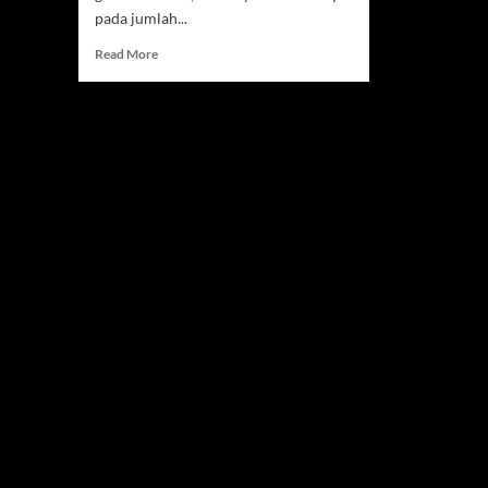
pada jumlah...
Read
Read More
more
about
China
Wajibkan
Baterai
Mobil
Listrik
Tahan
Kebakaran
dan
Ledakan