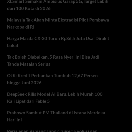
XLSmart Semakin Ambisius Garap 5G, Target Lebih
dari 100 Kota di 2026
Malaysia Tak Akan Minta Ekstradisi Pilot Pembawa
Narkoba di RI
Harga Mazda CX-30 Turun Rp86,5 Juta Usai Dirakit
Lokal
Tak Boleh Diabaikan, 5 Rasa Nyeri Ini Bisa Jadi
Tanda Masalah Serius
OJK: Kredit Perbankan Tumbuh 12,67 Persen
hingga Juni 2026
DeepSeek Rilis Model AI Baru, Lebih Murah 100
Kali Lipat dari Fable 5
Prabowo Sambut PM Thailand di Istana Merdeka
Hari Ini
Perjalanan Panjang Land Cruiser: Evolusi dan