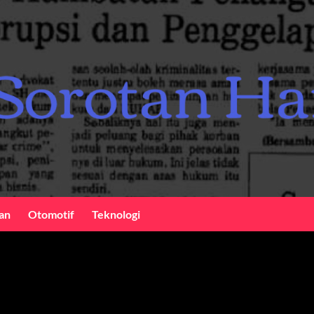
an
Otomotif
Teknologi
trik