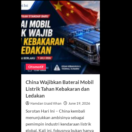
Otomotif
China Wajibkan Baterai Mobil
Listrik Tahan Kebakaran dan
Ledakan
Hamdan Usaid Vihan
June 19, 2026
Sorotan Hari Ini – China kembali
menunjukkan ambisinya sebagai
pemimpin industri kendaraan listrik
global. Kali ini, fokusnya bukan hanya