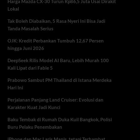
Harga Mazda CX-30 Turun Rp86,5 Juta Usai Dirakit
Lokal
Tak Boleh Diabaikan, 5 Rasa Nyeri Ini Bisa Jadi
Tanda Masalah Serius
OJK: Kredit Perbankan Tumbuh 12,67 Persen
hingga Juni 2026
DeepSeek Rilis Model AI Baru, Lebih Murah 100
Kali Lipat dari Fable 5
Prabowo Sambut PM Thailand di Istana Merdeka
Hari Ini
Perjalanan Panjang Land Cruiser: Evolusi dan
Karakter Kuat Jadi Kunci
Baku Tembak di Rumah Duka Kuil Bangkok, Polisi
Buru Pelaku Penembakan
iPhone dan Mac Laris Manis, tetapi Terhambat