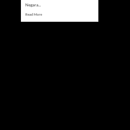
Negara...
Read
Read More
more
about
Hotel
BUMN
Disatukan,
InJourney
Jadi
Operator
Hotel
Terbesar
Kedua