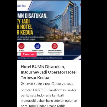
Ekonomi
Hotel BUMN Disatukan,
InJourney Jadi Operator Hotel
Terbesar Kedua
Hamdan Usaid Vihan
June 26, 2026
Sorotan Hari Ini - Transformasi sektor
pariwisata Indonesia kembali
memasuki babak baru setelah puluhan
hotel milik Badan Usaha Milik