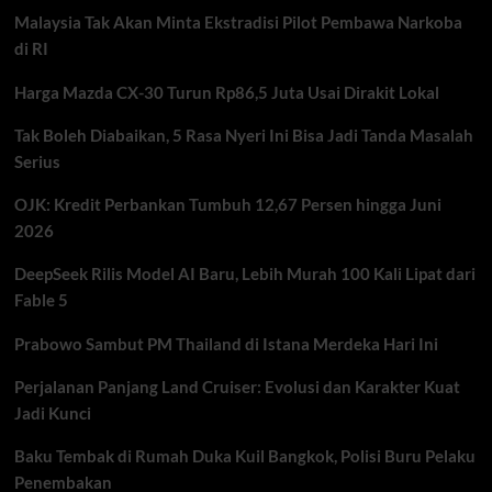
Tahun,
Malaysia Tak Akan Minta Ekstradisi Pilot Pembawa Narkoba
Susu
Sapi
di RI
Jadi
Salah
Harga Mazda CX-30 Turun Rp86,5 Juta Usai Dirakit Lokal
Satu
Pemicu
Tak Boleh Diabaikan, 5 Rasa Nyeri Ini Bisa Jadi Tanda Masalah
Serius
OJK: Kredit Perbankan Tumbuh 12,67 Persen hingga Juni
2026
DeepSeek Rilis Model AI Baru, Lebih Murah 100 Kali Lipat dari
Fable 5
Prabowo Sambut PM Thailand di Istana Merdeka Hari Ini
Perjalanan Panjang Land Cruiser: Evolusi dan Karakter Kuat
Jadi Kunci
Baku Tembak di Rumah Duka Kuil Bangkok, Polisi Buru Pelaku
Penembakan