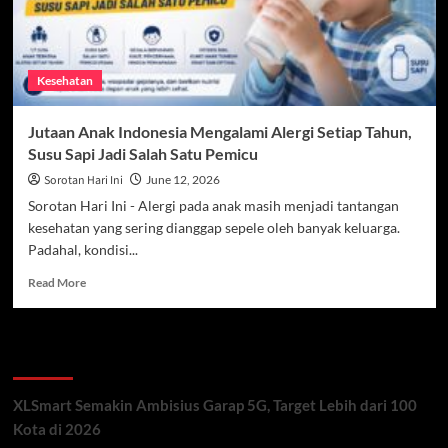
Kesehatan
Jutaan Anak Indonesia Mengalami Alergi Setiap Tahun,
Susu Sapi Jadi Salah Satu Pemicu
Sorotan Hari Ini
June 12, 2026
Sorotan Hari Ini - Alergi pada anak masih menjadi tantangan
kesehatan yang sering dianggap sepele oleh banyak keluarga.
Padahal, kondisi...
Read
Read More
more
about
Jutaan
Recent Posts
Anak
Indonesia
Mengalami
XLSmart Semakin Ambisius Garap 5G, Target Lebih dari 100
Alergi
Kota di 2026
Setiap